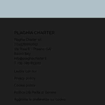
PLAGHIA CHARTER
Plaghia Charter srl
IT04578880652
Via Praia 8 – Praiano (SA)
84010 Italy
info@plaghiacharter.it
T.
+39 089 813051
Lavora con noi
Privacy policy
Cookie policy
Politica D&I Parità di Genere
Aggiorna le preferenze sui cookie