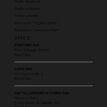
Profilo Facebook
Profilo Instagram
Profilo LinkedIn
Recensioni “Plaghia Charter”
Recensioni “L’uomo e il Mare”
OFFICE
POSITANO (SA)
Molo Spiaggia Grande
84017 Italy
CAPRI (NA)
Via Sopramonte, 2
80073 Italy
CASTELLAMMARE DI STABIA (NA)
Marina di Stabia,
Corso Alcide de Gasperi, 313