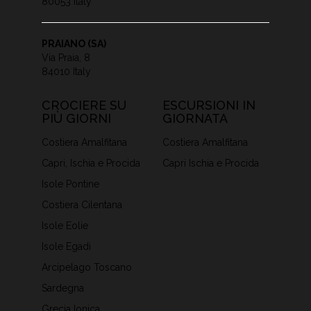
80053 Italy
PRAIANO (SA)
Via Praia, 8
84010 Italy
CROCIERE SU
ESCURSIONI IN
PIÙ GIORNI
GIORNATA
Costiera Amalfitana
Costiera Amalfitana
Capri, Ischia e Procida
Capri Ischia e Procida
Isole Pontine
Costiera Cilentana
Isole Eolie
Isole Egadi
Arcipelago Toscano
Sardegna
Grecia Ionica