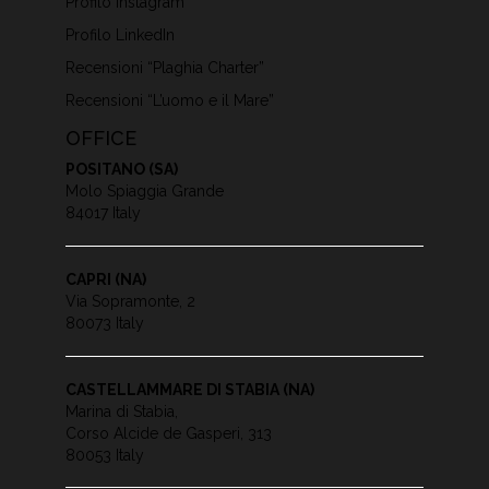
Profilo Instagram
Profilo LinkedIn
Recensioni “Plaghia Charter”
Recensioni “L’uomo e il Mare”
OFFICE
POSITANO (SA)
Molo Spiaggia Grande
84017 Italy
CAPRI (NA)
Via Sopramonte, 2
80073 Italy
CASTELLAMMARE DI STABIA (NA)
Marina di Stabia,
Corso Alcide de Gasperi, 313
80053 Italy