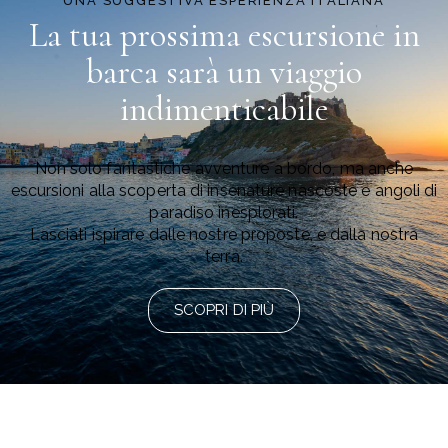
UNA SUGGESTIVA ESPERIENZA ITALIANA
La tua prossima escursione in
barca
sarà un viaggio
indimenticabile
Non solo fantastiche avventure a bordo, ma anche
escursioni alla scoperta di insenature nascoste e angoli di
paradiso inesplorati.
Lasciati ispirare dalle nostre proposte, e dalla nostra
terra.
SCOPRI DI PIÙ