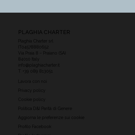
PLAGHIA CHARTER
Plaghia Charter srl
IT04578880652
Via Praia 8 – Praiano (SA)
84010 Italy
info@plaghiacharter.it
T.
+39 089 813051
Lavora con noi
Privacy policy
Cookie policy
Politica D&I Parità di Genere
Aggiorna le preferenze sui cookie
Profilo Facebook