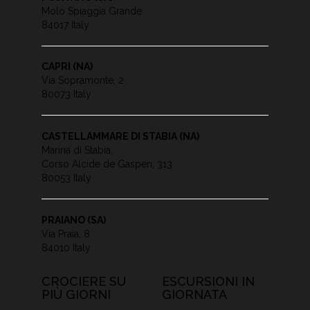
Molo Spiaggia Grande
84017 Italy
CAPRI (NA)
Via Sopramonte, 2
80073 Italy
CASTELLAMMARE DI STABIA (NA)
Marina di Stabia,
Corso Alcide de Gasperi, 313
80053 Italy
PRAIANO (SA)
Via Praia, 8
84010 Italy
CROCIERE SU
ESCURSIONI IN
PIÙ GIORNI
GIORNATA