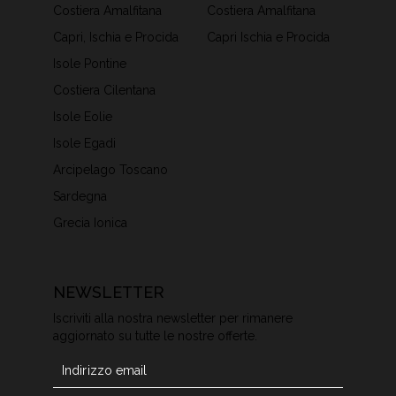
Costiera Amalfitana
Costiera Amalfitana
Capri, Ischia e Procida
Capri Ischia e Procida
Isole Pontine
Costiera Cilentana
Isole Eolie
Isole Egadi
Arcipelago Toscano
Sardegna
Grecia Ionica
NEWSLETTER
Iscriviti alla nostra newsletter per rimanere
aggiornato su tutte le nostre offerte.
Newsletter