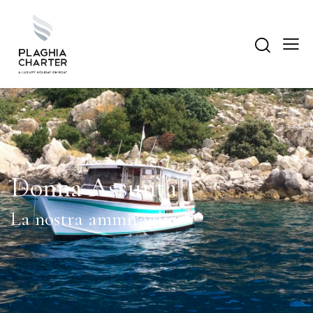
Donna Assunta
La nostra ammiraglia