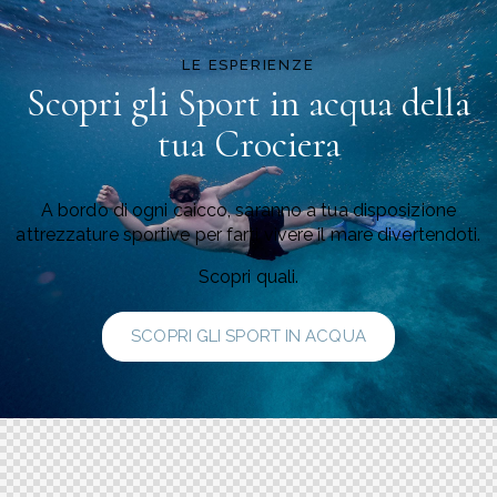
LE ESPERIENZE
Scopri gli Sport in acqua della
tua Crociera
A bordo di ogni caicco, saranno a tua disposizione
attrezzature sportive per farti vivere il mare divertendoti.
Scopri quali.
SCOPRI GLI SPORT IN ACQUA