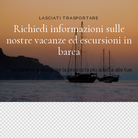
LASCIATI TRASPORTARE
Richiedi informazioni sulle
nostre vacanze ed escursioni in
barca
Ti aiuteremo a scegliere la proposta più adatta alle tue
esigenze.